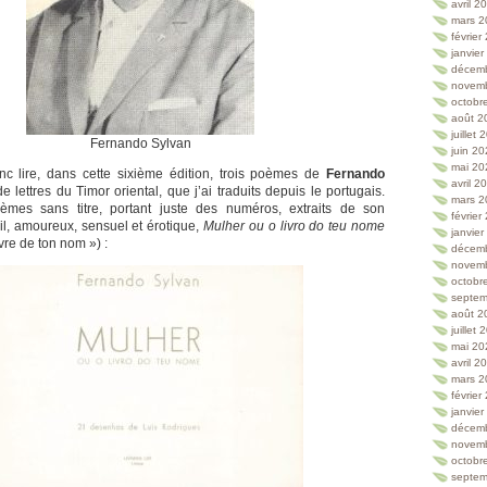
avril 2
mars 2
février
janvie
décem
novem
octobr
août 2
juillet
Fernando Sylvan
juin 2
mai 20
c lire, dans cette sixième édition, trois poèmes de
Fernando
avril 2
 lettres du Timor oriental, que j’ai traduits depuis le portugais.
mars 2
mes sans titre, portant juste des numéros, extraits de son
février
il, amoureux, sensuel et érotique,
Mulher ou o livro do teu nome
janvie
vre de ton nom ») :
décem
novem
octobr
septem
août 2
juillet
mai 20
avril 2
mars 2
février
janvie
décem
novem
octobr
septem