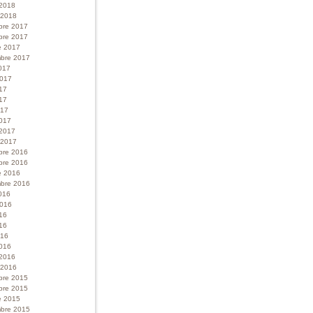
 2018
r 2018
bre 2017
bre 2017
e 2017
bre 2017
017
 2017
017
17
017
017
 2017
r 2017
bre 2016
bre 2016
e 2016
bre 2016
016
 2016
016
16
016
016
 2016
r 2016
bre 2015
bre 2015
e 2015
bre 2015