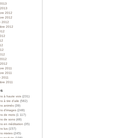
 2013
r 2013
bre 2012
bre 2012
e 2012
bre 2012
012
 2012
012
12
012
012
 2012
r 2012
bre 2011
bre 2011
e 2011
bre 2011
es
ns à haute voix
(231)
ns à tire d'aile
(582)
ons animés
(39)
ons d'images
(248)
ons de mots
(1 117)
ons de sons
(48)
ns en méditation
(35)
ns lus
(157)
ns mixtes
(245)
ns traduits
(198)