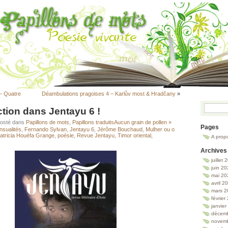
 – Quatre
Déambulations pragoises 4 – Karlův most & Hradčany
»
tion dans Jentayu 6 !
Posté dans
Papillons de mots
,
Papillons traduits
Aucun grain de pollen »
Pages
nsualités
,
Fernando Sylvan
,
Jentayu 6
,
Jérôme Bouchaud
,
Mulher ou o
atricia Houéfa Grange
,
poésie
,
Revue Jentayu
,
Timor oriental
,
A prop
Archives
juillet
juin 2
mai 20
avril 2
mars 2
février
janvie
décem
novem