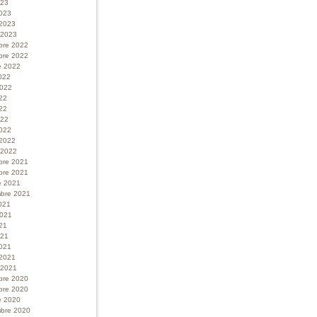
023
023
 2023
r 2023
bre 2022
bre 2022
e 2022
022
 2022
022
22
022
022
 2022
r 2022
bre 2021
bre 2021
e 2021
bre 2021
021
 2021
21
021
021
 2021
r 2021
bre 2020
bre 2020
e 2020
bre 2020