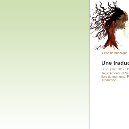
«
Poésie bucolique
Une traduc
Le 25 juillet 2017
. 
Tags:
Amours et Se
livro do teu nome
,
P
Traduction