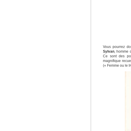
Vous pourrez don
Sylvan
, homme de
Ce sont des poè
magnifique recue
(« Femme ou le li