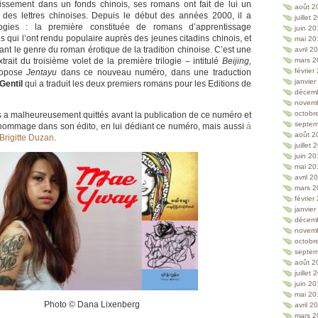
stissement dans un fonds chinois, ses romans ont fait de lui un
août 2
 des lettres chinoises. Depuis le début des années 2000, il a
juillet
logies : la première constituée de romans d’apprentissage
juin 2
 qui l’ont rendu populaire auprès des jeunes citadins chinois, et
mai 20
tant le genre du roman érotique de la tradition chinoise. C’est une
avril 2
trait du troisième volet de la première trilogie – intitulé
Beijing,
mars 2
février
ropose
Jentayu
dans ce nouveau numéro, dans une traduction
janvie
Gentil
qui a traduit les deux premiers romans pour les Editions de
décem
novem
octobr
s a malheureusement quittés avant la publication de ce numéro et
septem
 hommage dans son édito, en lui dédiant ce numéro, mais aussi
à
août 2
 Brigitte Duzan
.
juillet
juin 2
mai 20
avril 2
mars 2
février
janvie
décem
novem
octobr
septem
août 2
juillet
juin 2
mai 20
Photo © Dana Lixenberg
avril 2
mars 2