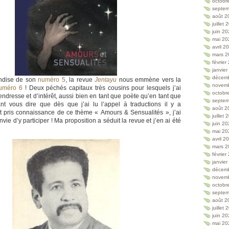
octobr
septem
août 2
juillet
juin 2
mai 20
avril 2
mars 2
février
janvie
décem
ndise de son
numéro 5
, la revue
Jentayu
nous emmène vers la
novem
uméro 6
! Deux péchés capitaux très cousins pour lesquels j’ai
octobr
dresse et d’intérêt, aussi bien en tant que poète qu’en tant que
septem
tant vous dire que dès que j’ai lu l’appel à traductions il y a
août 2
t pris connaissance de ce thème « Amours & Sensualités », j’ai
juillet
nvie d’y participer ! Ma proposition a séduit la revue et j’en ai été
juin 2
mai 20
avril 2
mars 2
février
janvie
décem
novem
octobr
septem
août 2
juillet
juin 2
mai 20