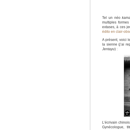
Tel un néo
kama
multiples forme
extases, à ces je
édito en clair-ob
A présent, voici 
la sienne (j’ai r
Jentayu
) :
L’écrivain chinoi
Gynécologue, ti