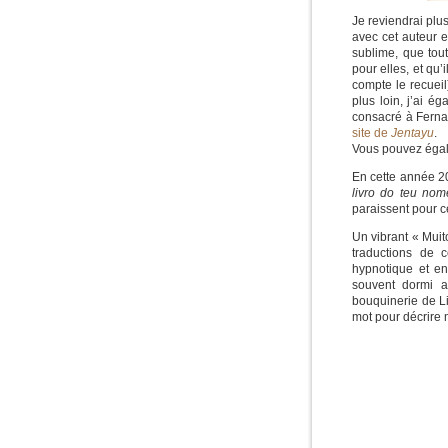
Je reviendrai plu
avec cet auteur e
sublime, que tou
pour elles, et qu’
compte le recueil
plus loin, j’ai é
consacré à Ferna
site de
Jentayu
.
Vous pouvez égal
En cette année 2
livro do teu nom
paraissent pour c
Un vibrant « Mui
traductions de 
hypnotique et env
souvent dormi av
bouquinerie de L
mot pour décrire