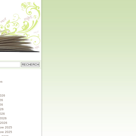
os
 2026
026
26
026
026
 2026
r 2026
bre 2025
bre 2025