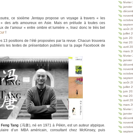
février
janvie
décem
novem
sutra
, ce sixième
Jentayu
propose un voyage à travers « les
octobr
s » des arts amoureux en Asie. Mais en prélude à toutes ces
septem
ux de l’amour « entre ombre et lumière », lisez donc le très bel
août 2
scur
!
juillet
juin 2
les 13 positions de l’été proposées par la revue. Chacun trouvera
mai 20
epris les textes de présentation publiés sur la page Facebook de
avril 2
mars 2
février
janvie
décem
novem
octobr
septem
août 2
juillet
juin 2
mai 20
avril 2
mars 2
février
janvie
décem
novem
s
Feng Tang
(冯唐), né en 1971 à Pékin, est un auteur atypique.
octobr
tulaire d’un MBA américain, consultant chez McKinsey, puis
septem