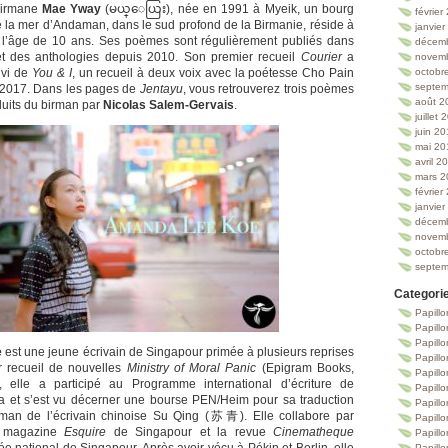
birmane
Mae Yway
(မယ္ေယြး), née en 1991 à Myeik, un bourg
février
de la mer d’Andaman, dans le sud profond de la Birmanie, réside à
janvie
l’âge de 10 ans. Ses poèmes sont régulièrement publiés dans
décem
t des anthologies depuis 2010. Son premier recueil
Courier
a
novem
ivi de
You & I
, un recueil à deux voix avec la poétesse Cho Pain
octobr
septem
 2017. Dans les pages de
Jentayu
, vous retrouverez trois poèmes
août 2
uits du birman par
Nicolas Salem-Gervais
.
juillet
juin 2
mai 20
avril 2
mars 2
février
janvie
décem
novem
octobr
septem
Categori
Papillo
Papillo
Papill
e
est une jeune écrivain de Singapour primée à plusieurs reprises
Papill
r recueil de nouvelles
Ministry of Moral Panic
(Epigram Books,
Papill
 elle a participé au Programme international d’écriture de
Papill
owa et s’est vu décerner une bourse PEN/Heim pour sa traduction
Papillo
man de l’écrivain chinoise Su Qing (苏青). Elle collabore par
Papillo
e magazine
Esquire
de Singapour et la revue
Cinematheque
Papillo
Papillo