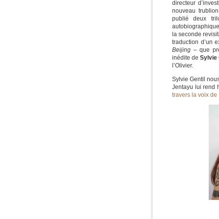
directeur d’inve
nouveau trublion
publié deux tri
autobiographiques
la seconde revisi
traduction d’un ex
Beijing
– que p
inédite de
Sylvie 
l’Olivier.
Sylvie Gentil nou
Jentayu lui rend
travers la voix de