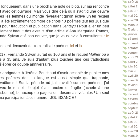
août 2
s longuement, dans une prochaine note de blog, sur ma rencontre
juillet
t avec cet ouvrage. Mais vous dire déjà qu’il s’agit d’une oeuvre
juin 2
mai 20
tes les femmes du monde rêveraient qu’on écrive un tel recueil
avril 2
il a été extrêmement difficile de choisir 3 poèmes (sur les 101 que
mars 2
) pour traduction et publication dans
Jentayu
! Pour aller un peu
février
galement traduit des extraits d’un article d’Ana Margarida Ramos,
janvie
ndo Sylvan et à son oeuvre, que je vous invite à consulter
sur le
décem
novem
ement découvrir deux extraits de poèmes
ici
et
là
.
octobr
septem
017, Fernando Sylvan aurait eu 100 ans et le recueil
Mulher ou o
août 2
e
a 35 ans. Je suis d’autant plus touchée que ces traductions
juillet
élébrer ce double anniversaire.
juin 2
mai 20
to obrigada » à Jérôme Bouchaud d’avoir accepté de publier mes
avril 2
ces poèmes dont la langue est aussi simple que frappante,
mars 2
oûtante ! Sur la période où j’ai travaillé sur ces poèmes, j’ai
février
ec le recueil. L’objet étant ancien et fragile (acheté à une
janvie
isbonne), beaucoup de pages sont désormais volantes ! Un seul
décem
 ma participation à ce numéro : JOUISSANCE !
novem
octobr
septem
août 2
juillet
juin 2
mai 20
avril 2
mars 2