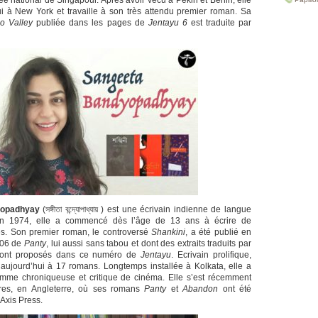
 national de Singapour. Après avoir vécu à Pékin et Berlin, elle
ui à New York et travaille à son très attendu premier roman. Sa
o Valley
publiée dans les pages de
Jentayu 6
est traduite par
yopadhyay
(সঙ্গীতা বন্দ্যোপাধ্যায় ) est une écrivain indienne de langue
en 1974, elle a commencé dès l’âge de 13 ans à écrire de
. Son premier roman, le controversé
Shankini
, a été publié en
006 de
Panty
, lui aussi sans tabou et dont des extraits traduits par
ont proposés dans ce numéro de
Jentayu
. Ecrivain prolifique,
aujourd’hui à 17 romans. Longtemps installée à Kolkata, elle a
comme chroniqueuse et critique de cinéma. Elle s’est récemment
dres, en Angleterre, où ses romans
Panty
et
Abandon
ont été
 Axis Press.