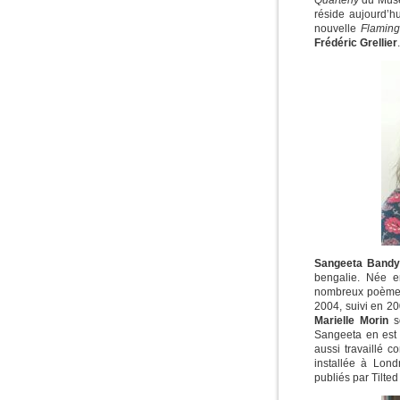
Quarterly
du Musée
réside aujourd’h
nouvelle
Flaming
Frédéric Grellier
.
Sangeeta Band
bengalie. Née 
nombreux poèmes
2004, suivi en 2
Marielle Morin
s
Sangeeta en est 
aussi travaillé 
installée à Lon
publiés par Tilted