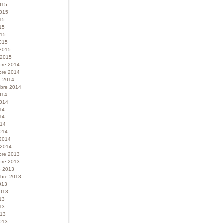
015
 2015
015
15
015
015
 2015
r 2015
bre 2014
bre 2014
e 2014
bre 2014
014
 2014
014
14
014
014
 2014
r 2014
bre 2013
bre 2013
e 2013
bre 2013
013
 2013
013
13
013
013