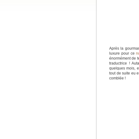
Après la gourma
luxure pour ce
n
énormément de ten
traductrice ! Au
quelques mois, e
tout de suite eu e
comblée !