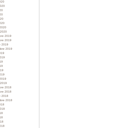
020
 2020
020
20
020
020
 2020
r 2020
bre 2019
bre 2019
e 2019
bre 2019
019
 2019
019
19
019
019
 2019
r 2019
bre 2018
bre 2018
e 2018
bre 2018
018
 2018
018
18
018
018