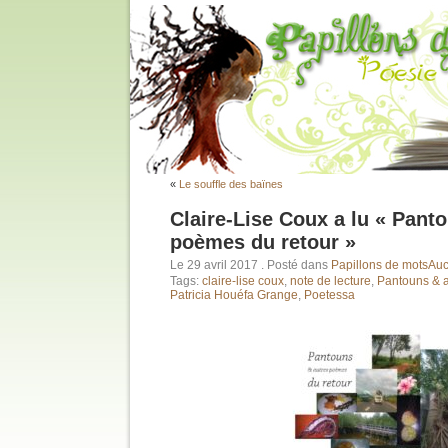
«
Le souffle des baïnes
Claire-Lise Coux a lu « Pant
poèmes du retour »
Le 29 avril 2017
. Posté dans
Papillons de mots
Auc
Tags:
claire-lise coux
,
note de lecture
,
Pantouns & a
Patricia Houéfa Grange
,
Poetessa