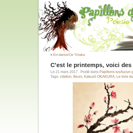
«
Evi-danse/Cie Tchaka
C’est le printemps, voici des
Le 21 mars 2017
. Posté dans
Papillons lus
Aucun g
Tags:
citation
,
fleurs
,
Kakuzô OKAKURA
,
Le livre d