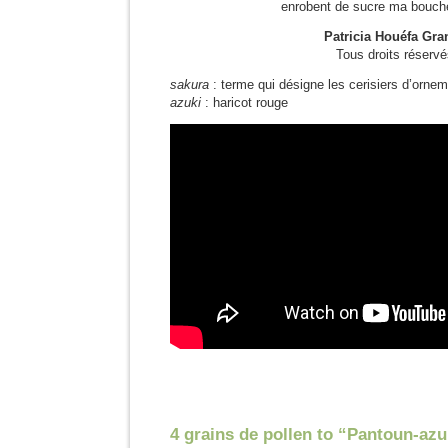
enrobent de sucre ma bouche
Patricia Houéfa Gra
Tous droits réserv
sakura
: terme qui désigne les cerisiers d’orneme
azuki
: haricot rouge
4 grains de pollen to “Pantoun-azu