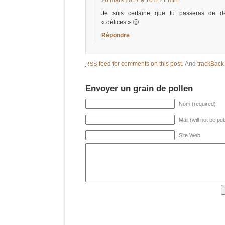
26 mars 2017 à 10 h 21 min
Je suis certaine que tu passeras de d
« délices » 🙂
Répondre
feed for comments on this post.
And
trackBac
RSS
Envoyer un grain de pollen
Nom (required)
Mail (will not be pu
Site Web