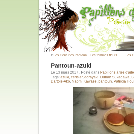
«
Les Centuries Pantoun – Les femmes fleurs
Les C
Pantoun-azuki
Le 13 mars 2017
. Posté dans
Papillons à tire d'aile
Tags:
azuki
,
cerisier
,
dorayaki
,
Durian Sukegawa
,
L
Dartois-Ako
,
Naomi Kawase
,
pantoun
,
Patricia Ho