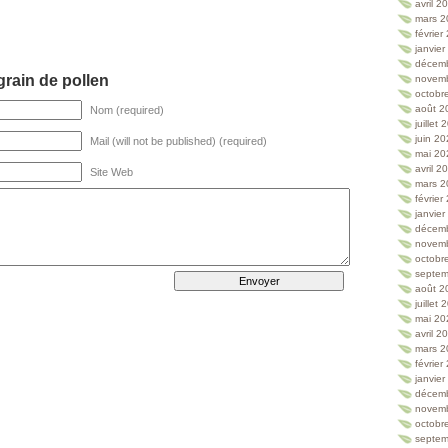
avril 2
mars 2
février
janvie
décem
rain de pollen
novem
octobr
août 2
Nom (required)
juillet
juin 2
Mail (will not be published) (required)
mai 20
avril 2
Site Web
mars 2
février
janvie
décem
novem
octobr
septem
août 2
juillet
mai 20
avril 2
mars 2
février
janvie
décem
novem
octobr
septem