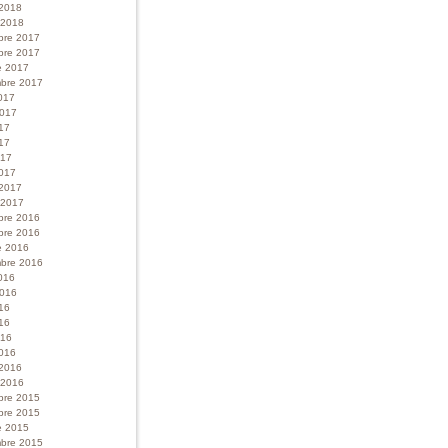
 2018
r 2018
bre 2017
bre 2017
e 2017
bre 2017
017
 2017
017
17
017
017
 2017
r 2017
bre 2016
bre 2016
e 2016
bre 2016
016
 2016
016
16
016
016
 2016
r 2016
bre 2015
bre 2015
e 2015
bre 2015