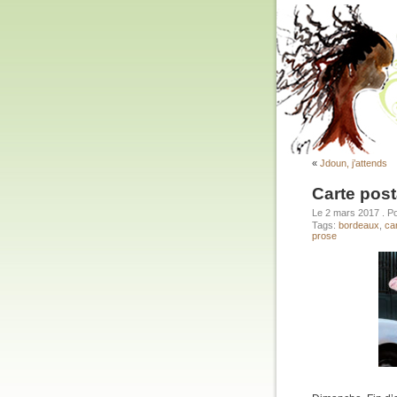
«
Jdoun, j’attends
Carte pos
Le 2 mars 2017
. P
Tags:
bordeaux
,
ca
prose