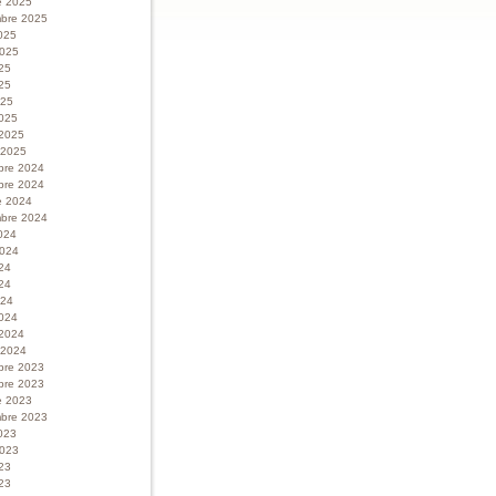
e 2025
bre 2025
025
 2025
025
25
025
025
 2025
r 2025
bre 2024
bre 2024
e 2024
bre 2024
024
 2024
024
24
024
024
 2024
r 2024
bre 2023
bre 2023
e 2023
bre 2023
023
 2023
023
23