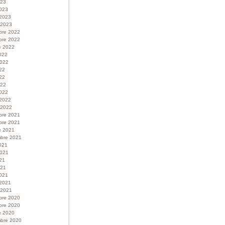
023
023
 2023
r 2023
bre 2022
bre 2022
e 2022
022
 2022
022
22
022
022
 2022
r 2022
bre 2021
bre 2021
e 2021
bre 2021
021
 2021
21
021
021
 2021
r 2021
bre 2020
bre 2020
e 2020
bre 2020