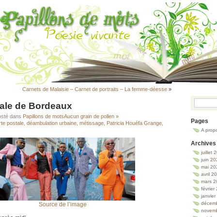
Carnets de Malaisie – Carnet de portraits – La femme-déesse
»
tale de Bordeaux
osté dans
Papillons de mots
Aucun grain de pollen »
Pages
rte postale
,
déambulation urbaine
,
métissage
,
Patricia Houéfa Grange
,
A prop
Archives
juillet
juin 2
mai 20
avril 2
mars 2
février
janvie
décem
Source de l’image
novem