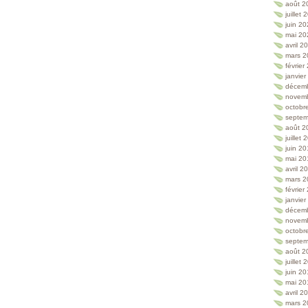
août 2
juillet
juin 2
mai 20
avril 2
mars 2
février
janvie
décem
novem
octobr
septem
août 2
juillet
juin 2
mai 20
avril 2
mars 2
février
janvie
décem
novem
octobr
septem
août 2
juillet
juin 2
mai 20
avril 2
mars 2