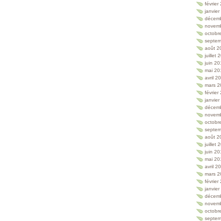
février
janvie
décem
novem
octobr
septem
août 2
juillet
juin 2
mai 20
avril 2
mars 2
février
janvie
décem
novem
octobr
septem
août 2
juillet
juin 2
mai 20
avril 2
mars 2
février
janvie
décem
novem
octobr
septem