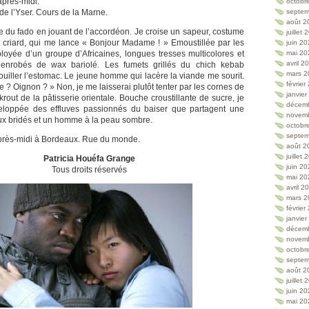
après-midi.
octobr
e l’Yser. Cours de la Marne.
septem
août 2
du fado en jouant de l’accordéon. Je croise un sapeur, costume
juillet
et criard, qui me lance « Bonjour Madame ! » Emoustillée par les
juin 2
loyée d’un groupe d’Africaines, longues tresses multicolores et
mai 20
avril 2
enrobés de wax bariolé. Les fumets grillés du chich kebab
mars 2
uiller l’estomac. Le jeune homme qui lacère la viande me sourit.
février
 ? Oignon ? » Non, je me laisserai plutôt tenter par les cornes de
janvie
krout de la pâtisserie orientale. Bouche croustillante de sucre, je
décem
eloppée des effluves passionnés du baiser que partagent une
novem
eux bridés et un homme à la peau sombre.
octobr
septem
près-midi à Bordeaux. Rue du monde.
août 2
juillet
Patricia Houéfa Grange
juin 2
Tous droits réservés
mai 20
avril 2
mars 2
février
janvie
décem
novem
octobr
septem
août 2
juillet
juin 2
mai 20