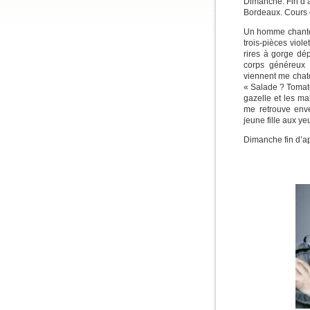
Dimanche. Fin d’
Bordeaux. Cours d
Un homme chante 
trois-pièces viol
rires à gorge dép
corps généreux 
viennent me chato
« Salade ? Tomate
gazelle et les ma
me retrouve env
jeune fille aux y
Dimanche fin d’a