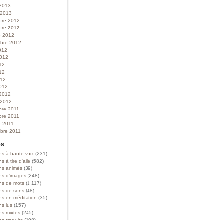
 2013
r 2013
bre 2012
bre 2012
e 2012
bre 2012
012
 2012
012
12
012
012
 2012
r 2012
bre 2011
bre 2011
e 2011
bre 2011
es
ns à haute voix
(231)
ns à tire d'aile
(582)
ons animés
(39)
ons d'images
(248)
ons de mots
(1 117)
ons de sons
(48)
ns en méditation
(35)
ns lus
(157)
ns mixtes
(245)
ns traduits
(198)