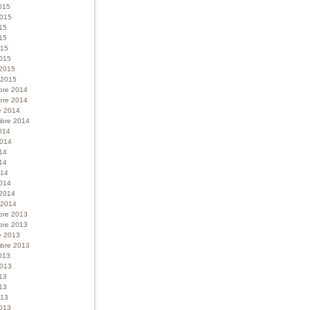
015
 2015
015
15
015
015
 2015
r 2015
bre 2014
bre 2014
e 2014
bre 2014
014
 2014
014
14
014
014
 2014
r 2014
bre 2013
bre 2013
e 2013
bre 2013
013
 2013
013
13
013
013