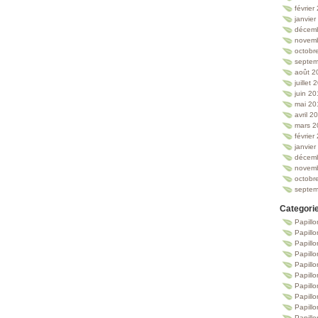
février
janvie
décem
novem
octobr
septem
août 2
juillet
juin 2
mai 20
avril 2
mars 2
février
janvie
décem
novem
octobr
septem
Categori
Papillo
Papillo
Papill
Papill
Papill
Papill
Papillo
Papillo
Papillo
Papillo