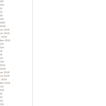
020
 2020
020
20
020
020
 2020
r 2020
bre 2019
bre 2019
e 2019
bre 2019
019
 2019
019
19
019
019
 2019
r 2019
bre 2018
bre 2018
e 2018
bre 2018
018
 2018
018
18
018
018