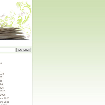
os
 2026
026
26
026
026
 2026
r 2026
bre 2025
bre 2025