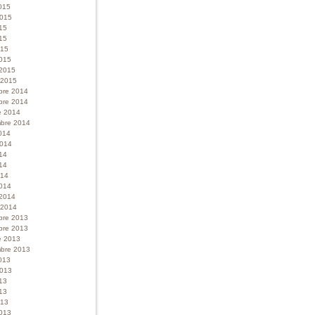
015
 2015
015
15
015
015
 2015
r 2015
bre 2014
bre 2014
e 2014
bre 2014
014
 2014
014
14
014
014
 2014
r 2014
bre 2013
bre 2013
e 2013
bre 2013
013
 2013
013
13
013
013