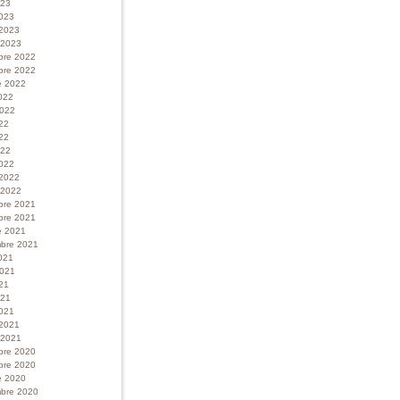
023
023
 2023
r 2023
bre 2022
bre 2022
e 2022
022
 2022
022
22
022
022
 2022
r 2022
bre 2021
bre 2021
e 2021
bre 2021
021
 2021
21
021
021
 2021
r 2021
bre 2020
bre 2020
e 2020
bre 2020