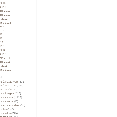
 2013
r 2013
bre 2012
bre 2012
e 2012
bre 2012
012
 2012
012
12
012
012
 2012
r 2012
bre 2011
bre 2011
e 2011
bre 2011
es
ns à haute voix
(231)
ns à tire d'aile
(582)
ons animés
(39)
ons d'images
(248)
ons de mots
(1 117)
ons de sons
(48)
ns en méditation
(35)
ns lus
(157)
ns mixtes
(245)
ns traduits
(198)