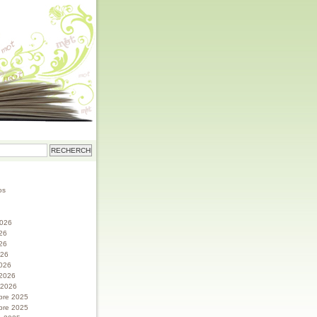
os
 2026
026
26
026
026
 2026
r 2026
bre 2025
bre 2025