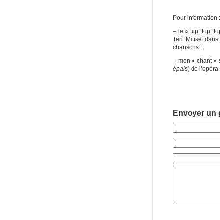
Pour information :
– le « tup, tup, 
Teri Moïse dan
chansons ;
– mon « chant » 
épais
) de l’opéra
Envoyer un g