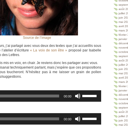
octobr
septem
août 2
juillet
juin 2
mai 20
avril 2
mars 2
février
Source de l’image
janvie
décem
urs, j’ai partagé avec vous deux des textes que j’ai accueillis sous
novem
l’atelier d’écriture
« La voix de son être »
proposé par Isabelle
octobr
 des Lettres.
septem
août 2
is mis en voix, en chair. Je reviens donc les partager avec vous.
juillet
rtisanal techniquement parlant, mais j’espère que ces propositions
juin 2
vous toucheront. N’hésitez pas à me laisser un grain de pollen
mai 20
s/suggestions.
avril 2
mars 2
février
janvie
Utilisez
décem
00:00
les
novem
flèches
octobr
haut/bas
septem
pour
août 2
augmenter
Utilisez
juillet
00:00
ou
les
juin 2
diminuer
flèches
mai 20