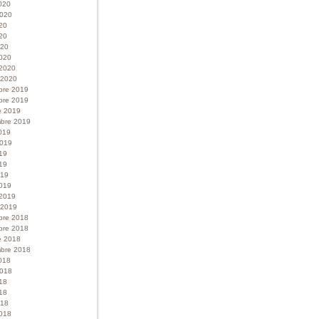
020
 2020
020
20
020
020
 2020
r 2020
bre 2019
bre 2019
e 2019
bre 2019
019
 2019
019
19
019
019
 2019
r 2019
bre 2018
bre 2018
e 2018
bre 2018
018
 2018
018
18
018
018