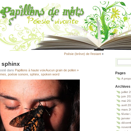
Poésie (brève) de l’instant
»
u sphinx
Posté dans
Papillons à haute voix
Aucun grain de pollen »
Pages
èmes
,
poésie sonore
,
sphinx
,
spoken word
A prop
Archives
juillet
juin 2
mai 20
avril 2
mars 2
février
janvie
décem
novem