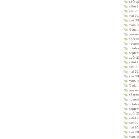
août 2
juillet
juin 2
mai 20
avril 2
mars 2
février
janvie
décem
novem
octobr
septem
août 2
juillet
juin 2
mai 20
avril 2
mars 2
février
janvie
décem
novem
octobr
septem
août 2
juillet
juin 2
mai 20
avril 2
mars 2