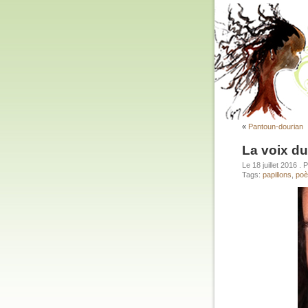
«
Pantoun-dourian
La voix d
Le 18 juillet 2016
. 
Tags:
papillons
,
po