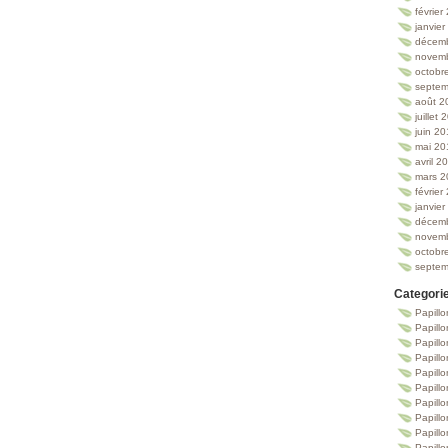
février
janvie
décem
novem
octobr
septem
août 2
juillet
juin 2
mai 20
avril 2
mars 2
février
janvie
décem
novem
octobr
septem
Categori
Papillo
Papillo
Papill
Papill
Papill
Papill
Papillo
Papillo
Papillo
Papillo