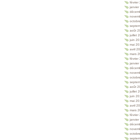
février
janvie
décem
novem
octobr
septem
août 2
juillet
juin 2
mai 20
avril 2
mars 2
février
janvie
décem
novem
octobr
septem
août 2
juillet
juin 2
mai 20
avril 2
mars 2
février
janvie
décem
novem
octobr
septem