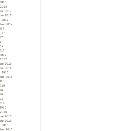
 2018
r 2018
bre 2017
bre 2017
e 2017
bre 2017
017
 2017
017
17
017
017
 2017
r 2017
bre 2016
bre 2016
e 2016
bre 2016
016
 2016
016
16
016
016
 2016
r 2016
bre 2015
bre 2015
e 2015
bre 2015