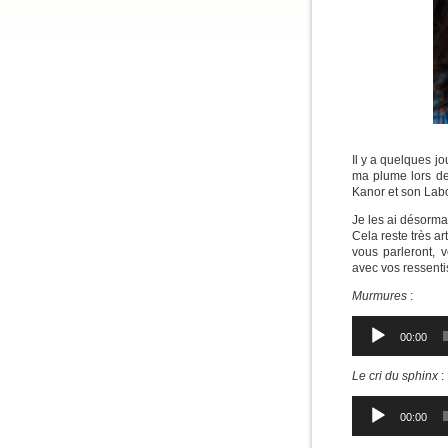
Il y a quelques jo
ma plume lors de 
Kanor et son Labo
Je les ai désorma
Cela reste très a
vous parleront, 
avec vos ressenti
Murmures
:
Lecteur
00:00
audio
Le cri du sphinx
:
Lecteur
00:00
audio