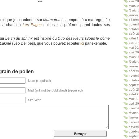
le
haut/bas
avril 2
***
volume.
pour
mars 2
augmenter
février
janvie
ou
tup » que je chantonne sur
Murmures
est emprunté à ma regrettée
décem
diminuer
s sa chanson
Les Pages
qui est ma préférée parmi toutes ses
novem
le
octobr
volume.
août 2
sur
Le cri du sphinx
est inspiré du
Duo des Fleurs
(
Sous le dôme
juillet
Lakmé
(Léo Delibes), que vous pouvez écouter
ici
par exemple.
juin 2
mai 20
avril 2
mars 2
février
janvie
rain de pollen
décem
novem
octobr
Nom (required)
septem
août 2
Mail (will not be published) (required)
juillet
mai 20
Site Web
avril 2
mars 2
février
janvie
décem
novem
octobr
septem