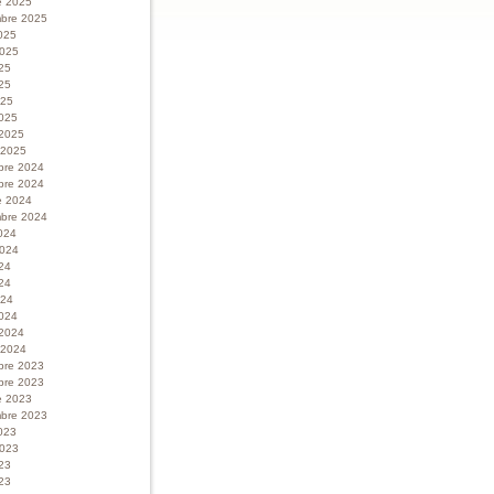
e 2025
bre 2025
025
 2025
025
25
025
025
 2025
r 2025
bre 2024
bre 2024
e 2024
bre 2024
024
 2024
024
24
024
024
 2024
r 2024
bre 2023
bre 2023
e 2023
bre 2023
023
 2023
023
23