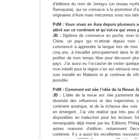
d’éditions du nom de Jentayu (un oiseau myth
Ramayana), qui se consacre à la promotion d’au
originaires d’Asie mais méconnus sous nos lati
PdM : Vous vivez en Asie depuis plusieurs a
attiré sur ce continent et qu’est-ce qui vous 
JB :
Diplôme de commerce en poche, mon tout
Chine, un pays qui m’attirait depuis mon a
commencé à apprendre la langue lors de mes 
cinq ans, à travailler principalement dans le d
profiter de mon temps libre pour découvrir pl
pays. J’ai aussi eu l’occasion de visiter quelqu
mon intérêt pour la région s’en est retrouvé ren
suis installé en Malaisie et je continue de sil
possible.
PdM : Comment est née l’idée de la Revue J
JB :
L’idée de la revue est née justement de
diversité des influences et des trajectoires 
continent asiatique, et de la richesse des voix l
en émergent. J’ai vite réalisé que très peu d
disponibles en traduction pour les lecteurs fr
remarquable déjà mené par les Editions Philip
autres maisons d’édition, notamment Decre
coréenne. Il y a aussi les excellentes ressourc