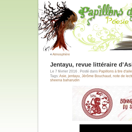
«
Atmosphère
Jentayu, revue littéraire d’As
Le 7 février 2016
. Posté dans
Papillons à tire d'aile
Tags:
Asie
,
jentayu
,
Jérôme Bouchaud
,
note de lect
sheena baharudin