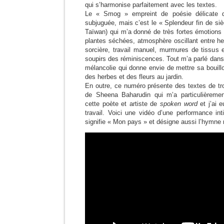
qui s’harmonise parfaitement avec les textes.
Le « Smog » empreint de poésie délicate 
subjuguée, mais c’est le « Splendeur fin de si
Taïwan) qui m’a donné de très fortes émotions 
plantes séchées, atmosphère oscillant entre herb
sorcière, travail manuel, murmures de tissus e
soupirs des réminiscences. Tout m’a parlé dans 
mélancolie qui donne envie de mettre sa bouilloire
des herbes et des fleurs au jardin.
En outre, ce numéro présente des textes de tr
de Sheena Baharudin qui m’a particulièrement
cette poète et artiste de
spoken word
et j’ai 
travail. Voici une vidéo d’une performance in
signifie « Mon pays » et désigne aussi l’hymne n