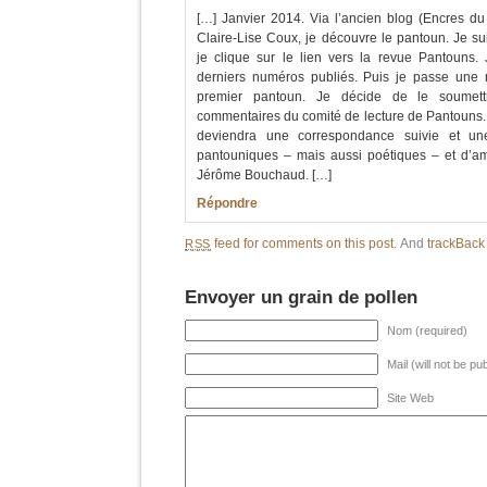
[…] Janvier 2014. Via l’ancien blog (Encres 
Claire-Lise Coux, je découvre le pantoun. Je s
je clique sur le lien vers la revue Pantouns.
derniers numéros publiés. Puis je passe une n
premier pantoun. Je décide de le soumettr
commentaires du comité de lecture de Pantouns. C
deviendra une correspondance suivie et une
pantouniques – mais aussi poétiques – et d’am
Jérôme Bouchaud. […]
Répondre
feed for comments on this post.
And
trackBac
RSS
Envoyer un grain de pollen
Nom (required)
Mail (will not be pu
Site Web