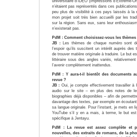
universitaire d’IDEO (Impressions d’Extrême-O
n’étaient pas représentés dans ces publications
peu plus de visibilité à ces pays laissés à la
mon projet soit très bien accueilli par les trad
sur la région. Sans eux, sans leur enthousiasm
n’existerait pas.
PdM : Comment choisissez-vous les thèmes
JB :
Les thèmes de chaque numéro sont déc
l’espoir qu’ils suscitent un intérêt auprès des 
de trouver matière originale à traduire. Le but e
littéraire sous des angles variés, relativeme
l’avenir complètement inattendus.
PdM : Y aura-t-il bientôt des documents au
revue ?
JB :
Oui, je compte effectivement travailler à 
audio sur le site – en plus des notes de le
biographies déjà disponibles – afin de permett
davantage des textes, par exemple en écoutant u
sa langue originale. Pour l’instant, je mets en 
YouTube s’il y en a mais, à terme, le but est
spécifique à Jentayu.
PdM : La revue est assez complète et p
nouvelles, des extraits de romans, de la phot