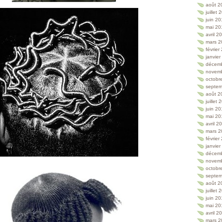
août 2
juillet
juin 2
mai 20
avril 2
mars 2
février
janvie
décem
novem
octobr
septem
août 2
juillet
juin 2
mai 20
avril 2
mars 2
février
janvie
décem
novem
octobr
septem
août 2
juillet
juin 2
mai 20
avril 2
mars 2