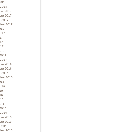
 2018
r 2018
bre 2017
bre 2017
e 2017
bre 2017
017
 2017
017
17
017
017
 2017
r 2017
bre 2016
bre 2016
e 2016
bre 2016
016
 2016
016
16
016
016
 2016
r 2016
bre 2015
bre 2015
e 2015
bre 2015