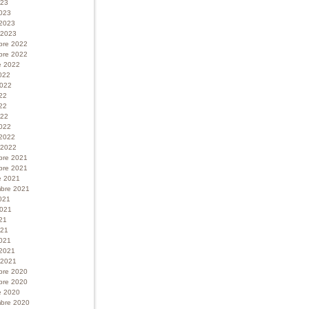
023
023
 2023
r 2023
bre 2022
bre 2022
e 2022
022
 2022
022
22
022
022
 2022
r 2022
bre 2021
bre 2021
e 2021
bre 2021
021
 2021
21
021
021
 2021
r 2021
bre 2020
bre 2020
e 2020
bre 2020