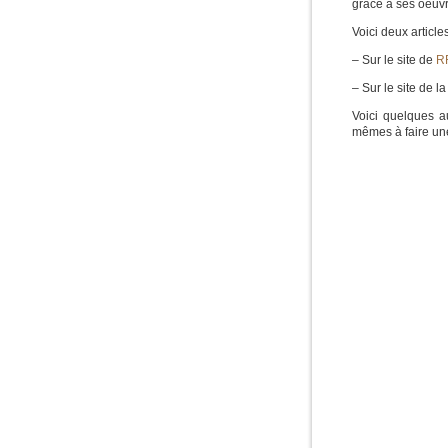
grâce à ses oeuvr
Voici deux article
– Sur le site de
R
– Sur le site de l
Voici quelques a
mêmes à faire une