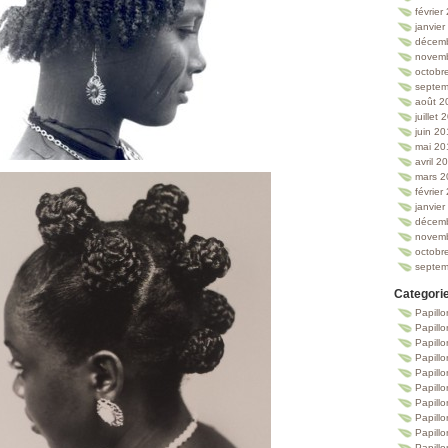
février
janvie
décem
novem
octobr
septem
août 2
juillet
juin 2
mai 20
avril 2
mars 2
février
janvie
décem
novem
octobr
septem
Categori
Papillo
Papillo
Papill
Papill
Papill
Papill
Papillo
Papillo
Papillo
Papillo