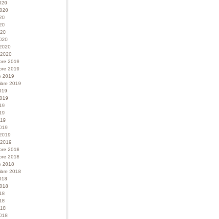
020
 2020
020
20
020
020
 2020
r 2020
bre 2019
bre 2019
e 2019
bre 2019
019
 2019
019
19
019
019
 2019
r 2019
bre 2018
bre 2018
e 2018
bre 2018
018
 2018
018
18
018
018