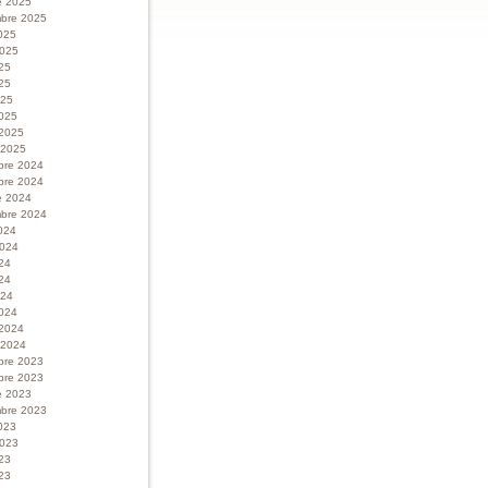
e 2025
bre 2025
025
 2025
025
25
025
025
 2025
r 2025
bre 2024
bre 2024
e 2024
bre 2024
024
 2024
024
24
024
024
 2024
r 2024
bre 2023
bre 2023
e 2023
bre 2023
023
 2023
023
23