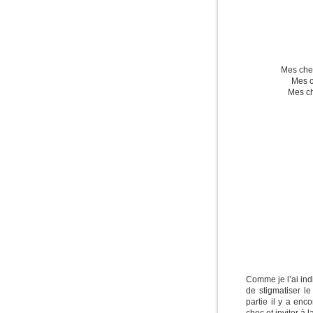
Mes chev
Mes c
Mes ch
Comme je l’ai in
de stigmatiser le
partie il y a enc