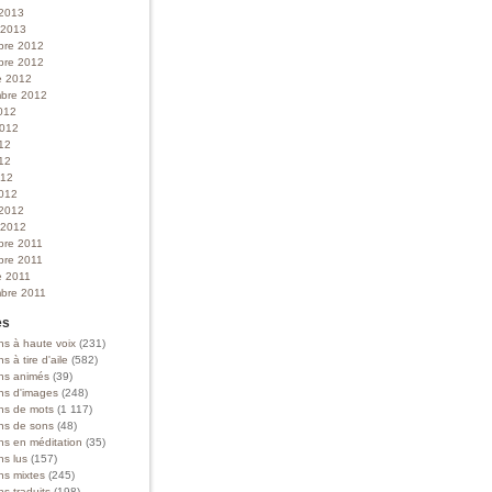
 2013
r 2013
bre 2012
bre 2012
e 2012
bre 2012
012
 2012
012
12
012
012
 2012
r 2012
bre 2011
bre 2011
e 2011
bre 2011
es
ns à haute voix
(231)
ns à tire d'aile
(582)
ons animés
(39)
ons d'images
(248)
ons de mots
(1 117)
ons de sons
(48)
ns en méditation
(35)
ns lus
(157)
ns mixtes
(245)
ns traduits
(198)