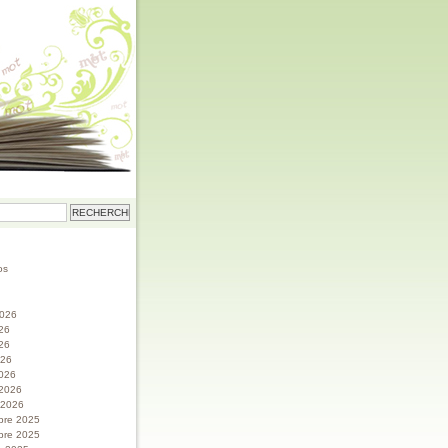
os
 2026
026
26
026
026
 2026
r 2026
bre 2025
bre 2025