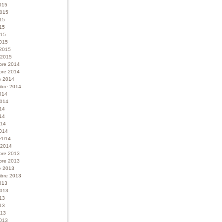
015
 2015
015
15
015
015
 2015
r 2015
bre 2014
bre 2014
e 2014
bre 2014
014
 2014
014
14
014
014
 2014
r 2014
bre 2013
bre 2013
e 2013
bre 2013
013
 2013
013
13
013
013