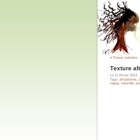
«
Poésie valentine
Texture a
Le 11 février 2014
.
Tags:
afropéenne
,
c
nappy
,
naturelle
,
po