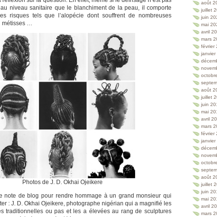
la réflexion sur la question. En effet, même si le défrisage n’est pas
août 2
au niveau sanitaire que le blanchiment de la peau, il comporte
juillet
s risques tels que l’alopécie dont souffrent de nombreuses
juin 2
u métisses …
mai 20
avril 2
mars 2
février
janvie
décem
novem
octobr
septem
août 2
juillet
juin 2
mai 20
avril 2
mars 2
février
janvie
décem
novem
octobr
septem
août 2
Photos de J. D. Okhai Ojeikere
juillet
juin 2
tte note de blog pour rendre hommage à un grand monsieur qui
mai 20
ter : J. D. Okhai Ojeikere, photographe nigérian qui a magnifié les
avril 2
nes traditionnelles ou pas et les a élevées au rang de sculptures
mars 2