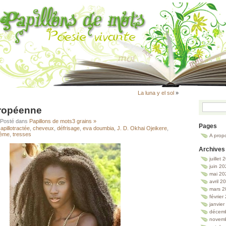
La luna y el sol
»
fropéenne
 Posté dans
Papillons de mots
3 grains »
Pages
apillotractée
,
cheveux
,
défrisage
,
eva doumbia
,
J. D. Okhai Ojeikere
,
ème
,
tresses
A prop
Archives
juillet
juin 2
mai 20
avril 2
mars 2
février
janvie
décem
novem