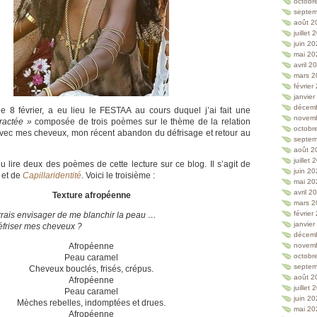
octobr
septem
août 2
juillet
juin 2
mai 20
avril 2
mars 2
février
janvie
décem
le 8 février, a eu lieu le FESTAA au cours duquel j’ai fait une
novem
tractée »
composée de trois poèmes sur le thème de la relation
octobr
 avec mes cheveux, mon récent abandon du défrisage et retour au
septem
août 2
juillet
 lire deux des poèmes de cette lecture sur ce blog. Il s’agit de
juin 2
et de
Capillaridentité
. Voici le troisième :
mai 20
avril 2
Texture afropéenne
mars 2
février
rrais envisager de me blanchir la peau …
janvie
éfriser mes cheveux ?
décem
Afropéenne
novem
octobr
Peau caramel
septem
Cheveux bouclés, frisés, crépus.
août 2
Afropéenne
juillet
Peau caramel
juin 2
Mèches rebelles, indomptées et drues.
mai 20
Afropéenne