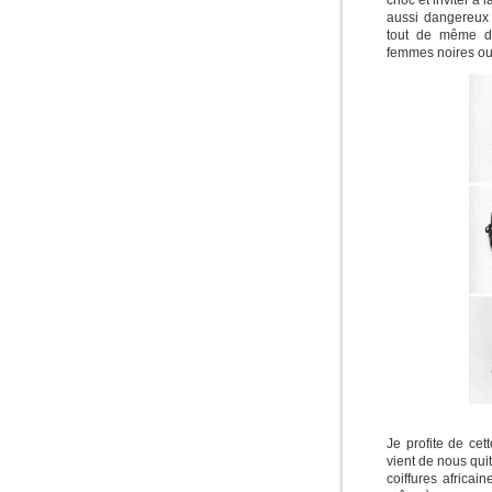
choc et inviter à 
aussi dangereux 
tout de même de
femmes noires o
Je profite de ce
vient de nous quit
coiffures africai