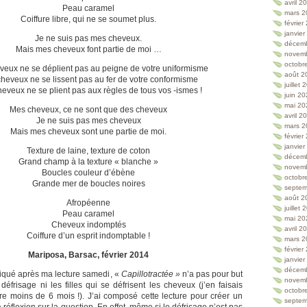
avril 2
Peau caramel
mars 2
Coiffure libre, qui ne se soumet plus.
février
janvie
Je ne suis pas mes cheveux.
décem
Mais mes cheveux font partie de moi …
novem
octobr
eux ne se déplient pas au peigne de votre uniformisme
août 2
heveux ne se lissent pas au fer de votre conformisme
juillet
eveux ne se plient pas aux règles de tous vos -ismes !
juin 2
mai 20
Mes cheveux, ce ne sont que des cheveux
avril 2
Je ne suis pas mes cheveux
mars 2
Mais mes cheveux sont une partie de moi.
février
janvie
Texture de laine, texture de coton
décem
Grand champ à la texture « blanche »
novem
Boucles couleur d’ébène
octobr
Grande mer de boucles noires
septem
août 2
Afropéenne
juillet
Peau caramel
mai 20
Cheveux indomptés
avril 2
Coiffure d’un esprit indomptable !
mars 2
février
Mariposa, Barsac, février 2014
janvie
décem
diqué après ma lecture samedi, «
Capillotractée »
n’a pas pour but
novem
 défrisage ni les filles qui se défrisent les cheveux (j’en faisais
octobr
ore moins de 6 mois !). J’ai composé cette lecture pour créer un
septem