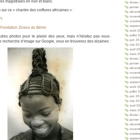
es magistrales en noir et blanc.
février
janvie
s sur ce « chantre des coiffures africaines » :
décem
novem
FI
octobr
septem
a
Fondation Zinsou du Bénin
août 2
juillet
utres photos pour le plaisir des yeux, mais n’hésitez pas vous-
juin 2
 recherche d’image sur Google, vous en trouverez des dizaines :
mai 20
avril 2
mars 2
février
janvie
décem
novem
octobr
septem
août 2
juillet
juin 2
mai 20
avril 2
mars 2
février
janvie
décem
novem
octobr
septem